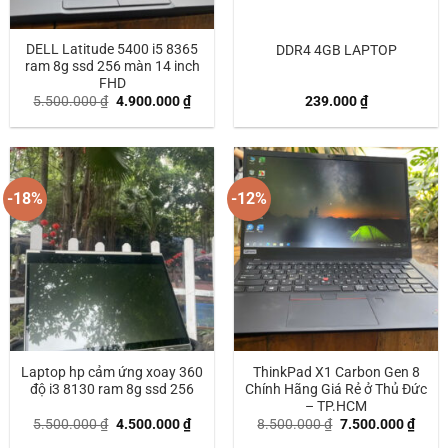
DELL Latitude 5400 i5 8365
DDR4 4GB LAPTOP
ram 8g ssd 256 màn 14 inch
FHD
Giá
Giá
5.500.000
₫
4.900.000
₫
239.000
₫
gốc
hiện
là:
tại
5.500.000 ₫.
là:
4.900.000 ₫.
-18%
-12%
Laptop hp cảm ứng xoay 360
ThinkPad X1 Carbon Gen 8
độ i3 8130 ram 8g ssd 256
Chính Hãng Giá Rẻ ở Thủ Đức
– TP.HCM
Giá
Giá
Giá
Giá
5.500.000
₫
4.500.000
₫
8.500.000
₫
7.500.000
₫
gốc
hiện
gốc
hiện