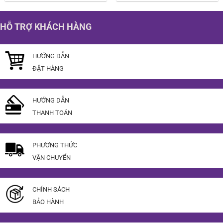
là:
tại
là:
tại
5.500.000 ₫.
là:
8.500.000 ₫.
là:
4.500.000 ₫.
7.500
HỖ TRỢ KHÁCH HÀNG
HƯỚNG DẪN
ĐẶT HÀNG
HƯỚNG DẪN
THANH TOÁN
PHƯƠNG THỨC
VẬN CHUYỂN
CHÍNH SÁCH
BẢO HÀNH