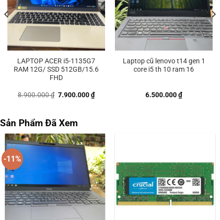
LAPTOP ACER i5-1135G7
Laptop cũ lenovo t14 gen 1
RAM 12G/ SSD 512GB/15.6
core i5 th 10 ram 16
FHD
Giá
Giá
8.900.000
₫
7.900.000
₫
6.500.000
₫
gốc
hiện
là:
tại
8.900.000 ₫.
là:
0.000 ₫.
7.900.000 ₫.
Sản Phẩm Đã Xem
-11%