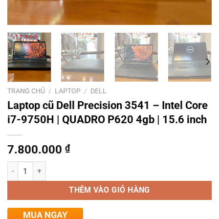
TRANG CHỦ
/
LAPTOP
/
DELL
Laptop cũ Dell Precision 3541 – Intel Core
i7-9750H | QUADRO P620 4gb | 15.6 inch
7.800.000
₫
Số lượng
THÊM VÀO GIỎ HÀNG
MUA NGAY