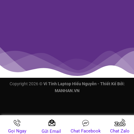
Copyright 2026 ©
Vi Tính Laptop Hiếu Nguyễn - Thiết Kế Bởi:
MANHAN.VN
Gọi Ngay
Chat Facebook
Chat Zalo
Gửi Email