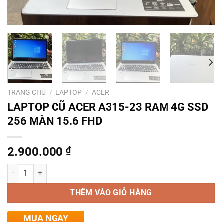
TRANG CHỦ
/
LAPTOP
/
ACER
LAPTOP CŨ ACER A315-23 RAM 4G SSD
256 MÀN 15.6 FHD
2.900.000
₫
Số lượng
THÊM VÀO GIỎ HÀNG
MUA NGAY