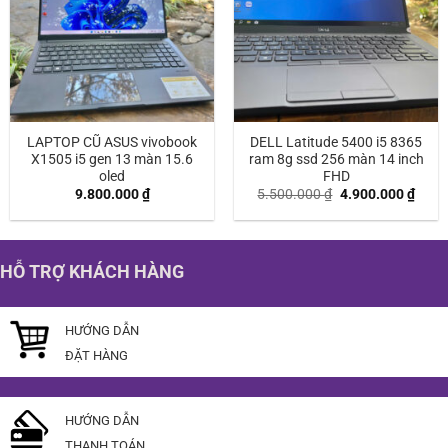
LAPTOP CŨ ASUS vivobook
DELL Latitude 5400 i5 8365
X1505 i5 gen 13 màn 15.6
ram 8g ssd 256 màn 14 inch
oled
FHD
Giá
Giá
9.800.000
₫
5.500.000
₫
4.900.000
₫
gốc
hiện
là:
tại
5.500.000 ₫.
là:
4.900
HỖ TRỢ KHÁCH HÀNG
HƯỚNG DẪN
ĐẶT HÀNG
HƯỚNG DẪN
THANH TOÁN