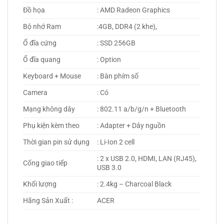
Đồ họa
: AMD Radeon Graphics
Bộ nhớ Ram
:4GB, DDR4 (2 khe),
Ổ đĩa cứng
: SSD 256GB
Ổ đĩa quang
: Option
Keyboard + Mouse
: Bàn phím số
Camera
: Có
Mạng không dây
: 802.11 a/b/g/n + Bluetooth
Phụ kiện kèm theo
: Adapter + Dây nguồn
Thời gian pin sử dụng
: Li-Ion 2 cell
: 2 x USB 2.0, HDMI, LAN (RJ45),
Cổng giao tiếp
USB 3.0
Khối lượng
: 2.4kg – Charcoal Black
Hãng Sản Xuất :
ACER