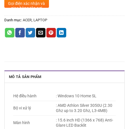
Gọi điện xác nhận và
giao hàng tận nơi
Danh mục:
ACER
,
LAPTOP
MÔ TẢ SẢN PHẨM
Hệ điều hành
: Windows 10 Home SL
: AMD Athlon Silver 3050U (2.30
Bộ vi xử lý
Ghz up to 3.20 Ghz, L3-4MB)
: 15.6 inch HD (1366 x 768) Anti-
Màn hình
Glare LED Backlit