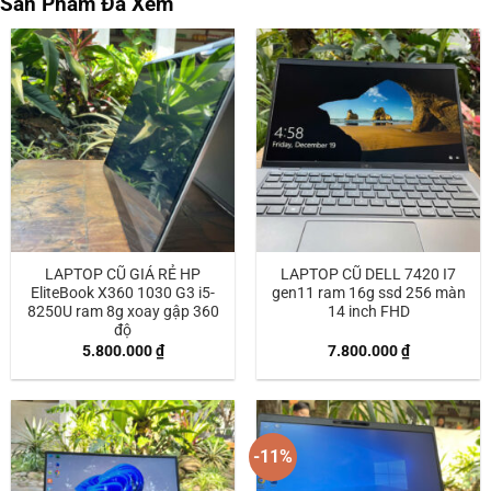
Sản Phẩm Đã Xem
LAPTOP CŨ GIÁ RẺ HP
LAPTOP CŨ DELL 7420 I7
EliteBook X360 1030 G3 i5-
gen11 ram 16g ssd 256 màn
8250U ram 8g xoay gập 360
14 inch FHD
độ
5.800.000
₫
7.800.000
₫
-11%