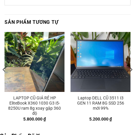
SẢN PHẨM TƯƠNG TỰ
LAPTOP CŨ GIÁ RẺ HP
Laptop DELL CŨ 3511 I3
EliteBook X360 1030 G3 i5-
GEN 11 RAM 8G SSD 256
8250U ram 8g xoay gập 360
mới 99%
độ
5.800.000
₫
5.200.000
₫