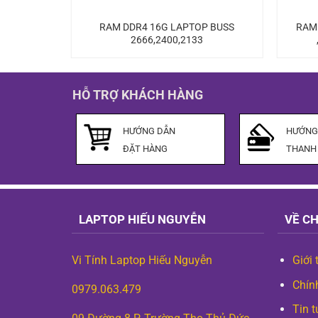
RAM DDR4 16G LAPTOP BUSS
RAM 
2666,2400,2133
HỖ TRỢ KHÁCH HÀNG
HƯỚNG DẪN
HƯỚNG
ĐẶT HÀNG
THANH
LAPTOP HIẾU NGUYỄN
VỀ C
Vi Tính Laptop Hiếu Nguyễn
Giới 
Chín
0979.063.479
Tin t