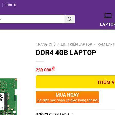
Liên Hệ
LAPTO
TRANG CHỦ
/
LINH KIỆN LAPTOP
/
RAM LAP
DDR4 4GB LAPTOP
₫
239.000
THÊM V
MUA NGAY
Gọi điện xác nhận và giao hàng tận nơi
Danh mục:
RAM LAPTOP