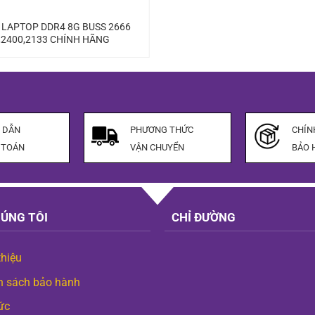
LAPTOP DDR4 8G BUSS 2666
,2400,2133 CHÍNH HÃNG
 DẪN
PHƯƠNG THỨC
CHÍN
 TOÁN
VẬN CHUYỂN
BẢO 
HÚNG TÔI
CHỈ ĐƯỜNG
thiệu
h sách bảo hành
ức