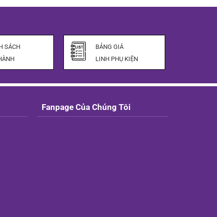
ại
.
à:
5.000 ₫.
H SÁCH
BẢNG GIÁ
HÀNH
LINH PHỤ KIỆN
Fanpage Của Chúng Tôi