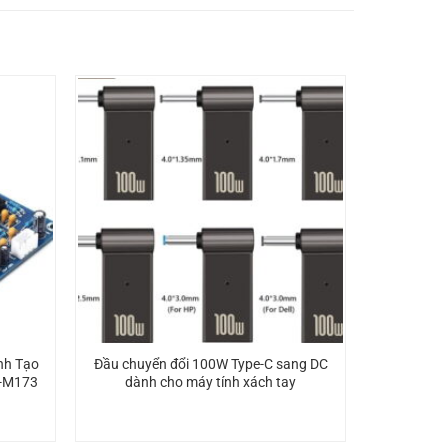
nh Tạo
Đầu chuyển đổi 100W Type-C sang DC
H-M173
dành cho máy tính xách tay
iá
iện