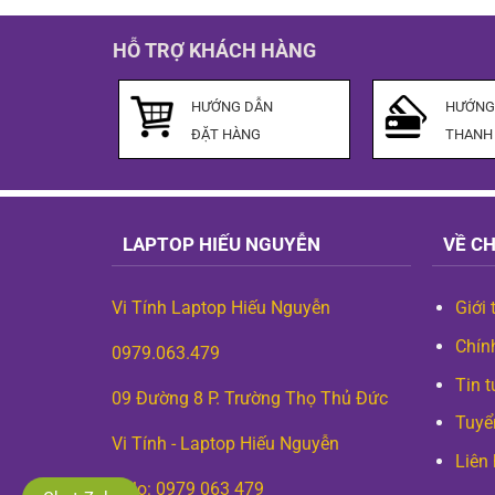
HỖ TRỢ KHÁCH HÀNG
HƯỚNG DẪN
HƯỚNG
ĐẶT HÀNG
THANH
LAPTOP HIẾU NGUYỄN
VỀ C
Vi Tính Laptop Hiếu Nguyễn
Giới 
Chín
0979.063.479
Tin t
09 Đường 8 P. Trường Thọ Thủ Đức
Tuyể
Vi Tính - Laptop Hiếu Nguyễn
Liên
Zalo: 0979 063 479