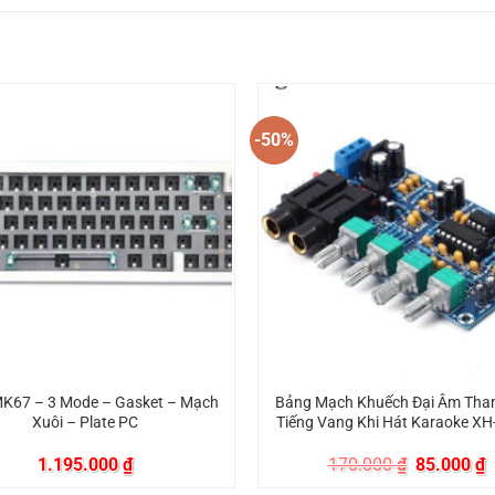
-50%
K67 – 3 Mode – Gasket – Mạch
Bảng Mạch Khuếch Đại Âm Tha
Xuôi – Plate PC
Tiếng Vang Khi Hát Karaoke X
Giá
G
1.195.000
₫
170.000
₫
85.000
₫
gốc
h