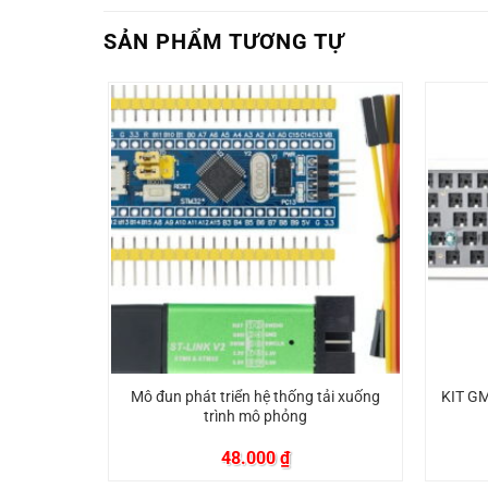
SẢN PHẨM TƯƠNG TỰ
00000v Dc
Mô đun phát triển hệ thống tải xuống
KIT GM
trình mô phỏng
48.000
₫