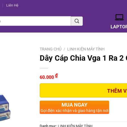
Liên Hệ
LAPTO
TRANG CHỦ
/
LINH KIỆN MÁY TÍNH
Dây Cáp Chia Vga 1 Ra 2 
₫
60.000
THÊM V
MUA NGAY
Gọi điện xác nhận và giao hàng tận nơi
Danh mục:
LINH KIỆN MÁY TÍNH