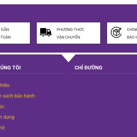
là:
t
170.000 ₫
l
8
 DẪN
PHƯƠNG THỨC
CHÍN
 TOÁN
VẬN CHUYỂN
BẢO 
HÚNG TÔI
CHỈ ĐƯỜNG
thiệu
h sách bảo hành
ức
n dụng
 hệ